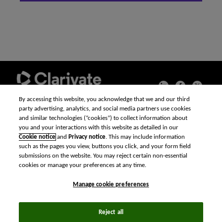
By accessing this website, you acknowledge that we and our third
party advertising, analytics, and social media partners use cookies
© 2026 クラリベイト・
and similar technologies (“cookies”) to collect information about
アナリティクス
you and your interactions with this website as detailed in our
Cookie notice
and
Privacy notice
. This may include information
プライバシー ポリ
such as the pages you view, buttons you click, and your form field
シー
submissions on the website. You may reject certain non-essential
cookies or manage your preferences at any time.
クッキーに関する
Manage cookie preferences
方針
Reject all