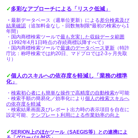
✓
多彩なアプローチによる「リスク低減」
・
最新データベース（週単位更新）による
差分検索及び
結果確認
（追加料金なし・回数無制限
*最初の検索から1
年間
）
・国内商標検索ツールで
最も充実した収録データ範囲
（1992年4月1日時点の存続商標以降すべて）
・国内商標検索ツールで
最速のデータベース更新
（特許
庁比：称呼検索では約20日、マドプロでは2-3ヶ月先取
り）
✓
個人のスキルへの依存度を軽減し「業務の標準
化」
・
検索初心者にも簡単な操作で高精度の自動検索
が可能
・検索手順の簡易化／効率化により
個人の検索スキルへ
の依存度を軽減
・検索結果画面及びレポート出力時の表示項目を自在に
設定可能、
テンプレート利用による作業効率の向上
✓
SERION
上のほかツール（SAEGIS等）との連携によ
る「グローバル対応」