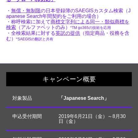
・
無償・無制限
の日本登録簿のSAEGISカスタム検索（J
apanese Search年間契約をご利用の場合）
・称呼検索に加えて
商標文字列による同一・類似商標を
検索
（アルファベットのみ）
*TM go365の技術を応用
・全検索結果に対する
英訳の提供
（指定商品・役務を含
む）
*SAEGISの翻訳と共有
キャンペーン概要
対象製品
「Japanese Search」
申込受付期間
2019年6月21日（金）～8月30
日（金）