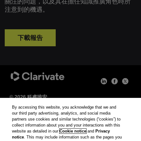
關注的問題，以及其在擔任知識推廣角色時所
注意到的機遇。
下載報告
© 2026 科睿唯安
By accessing this website, you acknowledge that we and
使用條款
our third party advertising, analytics, and social media
partners use cookies and similar technologies (“cookies”) to
collect information about you and your interactions with this
隱私權聲明
website as detailed in our
Cookie notice
and
Privacy
(updated)
notice
. This may include information such as the pages you